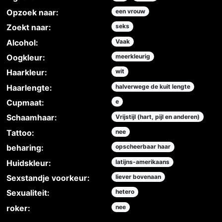
Opzoek naar:
een vrouw
Zoekt naar:
seks
Alcohol:
Vaak
Oogkleur:
meerkleurig
Haarkleur:
wit
Haarlengte:
halverwege de kuit lengte
Cupmaat:
e
Schaamhaar:
Vrijstijl (hart, pijl en anderen)
Tattoo:
nee
beharing:
opscheerbaar haar
Huidskleur:
latijns-amerikaans
Sexstandje voorkeur:
liever bovenaan
Sexualiteit:
hetero
roker:
nee