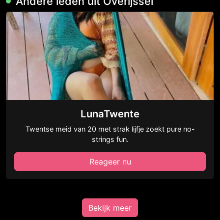
Andere leden uit Overijssel
LunaTwente
Twentse meid van 20 met strak lijfje zoekt pure no-
strings fun.
Reageer nu
Bekijk meer